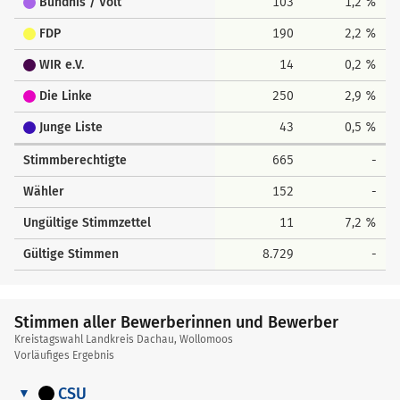
Bündnis / Volt
103
1,2 %
FDP
190
2,2 %
WIR e.V.
14
0,2 %
Die Linke
250
2,9 %
Junge Liste
43
0,5 %
Stimmberechtigte
665
-
Wähler
152
-
Ungültige Stimmzettel
11
7,2 %
Gültige Stimmen
8.729
-
Stimmen aller Bewerberinnen und Bewerber
Kreistagswahl Landkreis Dachau, Wollomoos
Vorläufiges Ergebnis
CSU