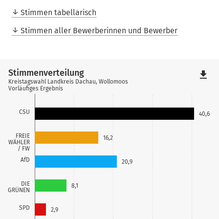
Stimmen tabellarisch
Stimmen aller Bewerberinnen und Bewerber
Stimmenverteilung
file_download
Kreistagswahl Landkreis Dachau, Wollomoos
Vorläufiges Ergebnis
CSU
40,6
FREIE
16,2
WÄHLER
/ FW
AfD
20,9
DIE
8,1
GRÜNEN
SPD
2,9