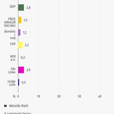
ÖDP
2,8
FREIE
1,5
WÄHLER
DACHAU
Bündnis
1,2
/
Volt
FDP
2,2
WIR
0,2
e.V.
Die
2,9
Linke
Junge
0,5
Liste
%
0
10
20
30
40
Aktuelle Wahl
© Landratsamt Dachau