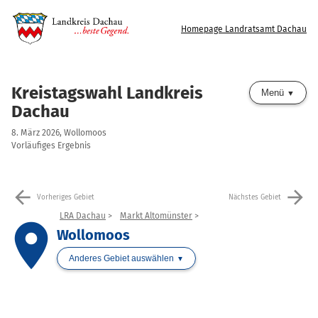
Homepage Landratsamt Dachau
Kreistagswahl Landkreis
Menü
Dachau
8. März 2026, Wollomoos
Vorläufiges Ergebnis
arrow_back
arrow_forward
Vorheriges Gebiet
Nächstes Gebiet
LRA Dachau
Markt Altomünster
place
Wollomoos
Anderes Gebiet auswählen