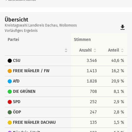
Übersicht
Übersicht
Kreistagswahl Landkreis Dachau, Wollomoos
file_download
Vorläufiges Ergebnis
Partei
Stimmen
Anzahl
Anteil
CSU
3.546
40,6 %
FREIE WÄHLER / FW
1.413
16,2 %
AfD
1.828
20,9 %
DIE GRÜNEN
708
8,1 %
SPD
252
2,9 %
ÖDP
247
2,8 %
FREIE WÄHLER DACHAU
135
1,5 %