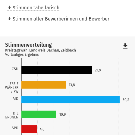
Stimmen tabellarisch
Stimmen aller Bewerberinnen und Bewerber
Stimmenverteilung
file_download
Kreistagswahl Landkreis Dachau, Zeitlbach
Vorläufiges Ergebnis
CSU
21,9
FREIE
13,8
WÄHLER
/ FW
AfD
30,5
DIE
10,9
GRÜNEN
SPD
4,8