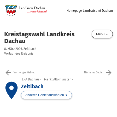
Homepage Landratsamt Dachau
Kreistagswahl Landkreis
Menü
Dachau
8. März 2026, Zeitlbach
Vorläufiges Ergebnis
arrow_back
arrow_forward
Vorheriges Gebiet
Nächstes Gebiet
LRA Dachau
Markt Altomünster
place
Zeitlbach
Anderes Gebiet auswählen