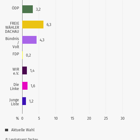
ÖDP
3,2
FREIE
6,3
WÄHLER
DACHAU
Bündnis
4,3
/
Volt
FDP
0,2
WIR
1,4
e.V.
Die
1,6
Linke
Junge
1,2
Liste
%
0
5
10
15
20
25
30
Aktuelle Wahl
© Landratsamt Dachau