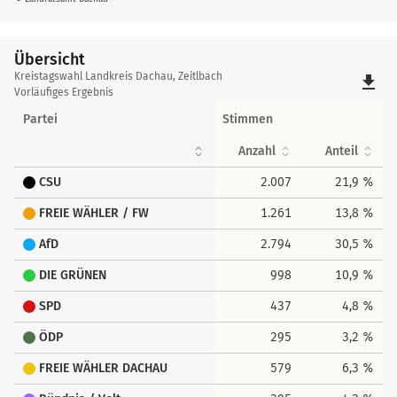
Übersicht
Übersicht
Kreistagswahl Landkreis Dachau, Zeitlbach
file_download
Vorläufiges Ergebnis
Partei
Stimmen
Anzahl
Anteil
CSU
2.007
21,9 %
FREIE WÄHLER / FW
1.261
13,8 %
AfD
2.794
30,5 %
DIE GRÜNEN
998
10,9 %
SPD
437
4,8 %
ÖDP
295
3,2 %
FREIE WÄHLER DACHAU
579
6,3 %