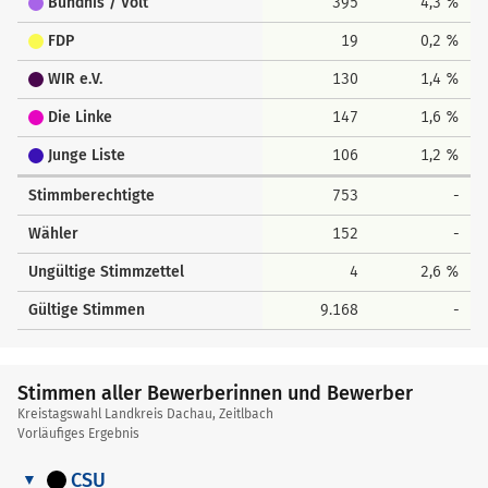
Bündnis / Volt
395
4,3 %
FDP
19
0,2 %
WIR e.V.
130
1,4 %
Die Linke
147
1,6 %
Junge Liste
106
1,2 %
Stimmberechtigte
753
-
Wähler
152
-
Ungültige Stimmzettel
4
2,6 %
Gültige Stimmen
9.168
-
Stimmen aller Bewerberinnen und Bewerber
Kreistagswahl Landkreis Dachau, Zeitlbach
Vorläufiges Ergebnis
CSU