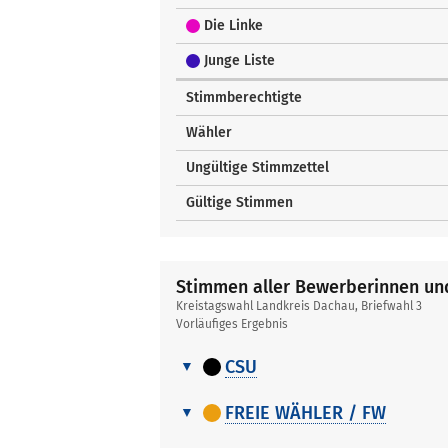
Die Linke
Junge Liste
Stimmberechtigte
Wähler
Ungültige Stimmzettel
Gültige Stimmen
Stimmen aller Bewerberinnen u
Kreistagswahl Landkreis Dachau, Briefwahl 3
Vorläufiges Ergebnis
CSU
Stimmen
Nr.
Name, Vorname
aller
FREIE WÄHLER / FW
Bewerberinnen
Stimmen
1
Löwl Stefan
Nr.
Name, Vornam