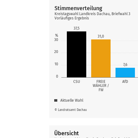
Stimmenverteilung
Kreistagswahl Landkreis Dachau, Briefwahl 3
Vorläufiges Ergebnis
37,5
%
31,0
30
20
10
7,6
0
CSU
FREIE
AfD
WÄHLER /
FW
Aktuelle Wahl
© Landratsamt Dachau
Übersicht