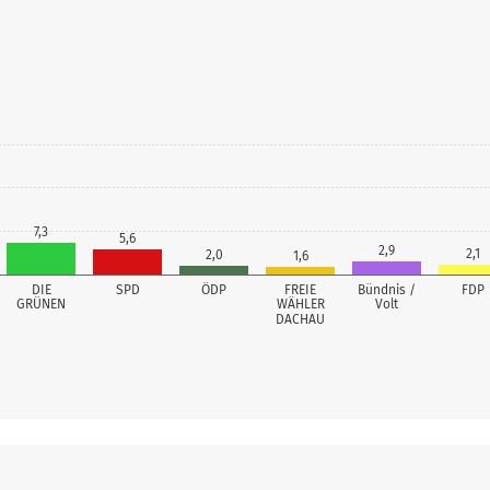
7,3
5,6
2,9
2,1
2,0
1,6
DIE
SPD
ÖDP
FREIE
Bündnis /
FDP
GRÜNEN
WÄHLER
Volt
DACHAU