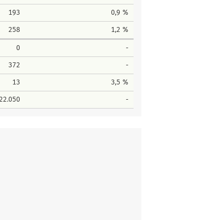
193
0,9 %
258
1,2 %
0
-
372
-
13
3,5 %
22.050
-
Stimmen
287
Stimmen