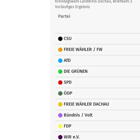
Übersicht
Kreistagswahl Landkreis Dachau, Briefwahl 3
Vorläufiges Ergebnis
Partei
CSU
FREIE WÄHLER / FW
AfD
DIE GRÜNEN
SPD
ÖDP
FREIE WÄHLER DACHAU
Bündnis / Volt
FDP
WIR e.V.