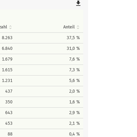
file_download
zahl
Anteil
8.263
37,5 %
6.840
31,0 %
1.679
7,6 %
1.615
7,3 %
1.231
5,6 %
437
2,0 %
350
1,6 %
643
2,9 %
453
2,1 %
88
0,4 %