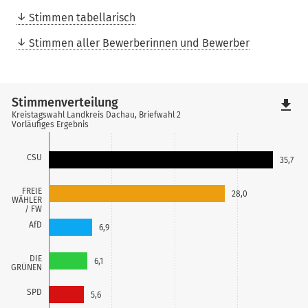
Stimmen tabellarisch
Stimmen aller Bewerberinnen und Bewerber
Stimmenverteilung
file_download
Kreistagswahl Landkreis Dachau, Briefwahl 2
Vorläufiges Ergebnis
CSU
35,7
FREIE
28,0
WÄHLER
/ FW
AfD
6,9
DIE
6,1
GRÜNEN
SPD
5,6