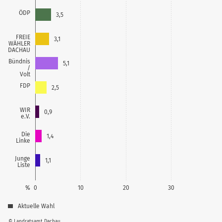
ÖDP
3,5
FREIE
3,1
WÄHLER
DACHAU
Bündnis
5,1
/
Volt
FDP
2,5
WIR
0,9
e.V.
Die
1,4
Linke
Junge
1,1
Liste
%
0
10
20
30
Aktuelle Wahl
© Landratsamt Dachau