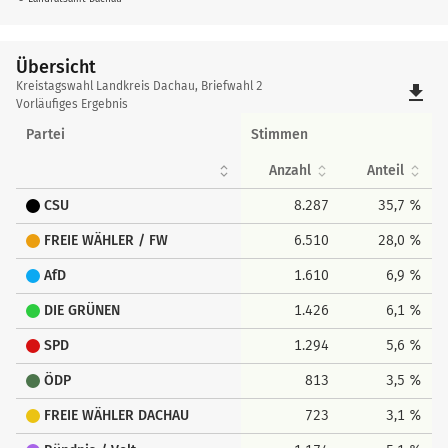
Übersicht
Übersicht
Kreistagswahl Landkreis Dachau, Briefwahl 2
file_download
Vorläufiges Ergebnis
Partei
Stimmen
Anzahl
Anteil
CSU
8.287
35,7 %
FREIE WÄHLER / FW
6.510
28,0 %
AfD
1.610
6,9 %
DIE GRÜNEN
1.426
6,1 %
SPD
1.294
5,6 %
ÖDP
813
3,5 %
FREIE WÄHLER DACHAU
723
3,1 %