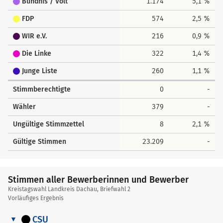
Bündnis / Volt
1.174
5,1 %
FDP
574
2,5 %
WIR e.V.
216
0,9 %
Die Linke
322
1,4 %
Junge Liste
260
1,1 %
Stimmberechtigte
0
-
Wähler
379
-
Ungültige Stimmzettel
8
2,1 %
Gültige Stimmen
23.209
-
Stimmen aller Bewerberinnen und Bewerber
Kreistagswahl Landkreis Dachau, Briefwahl 2
Vorläufiges Ergebnis
CSU