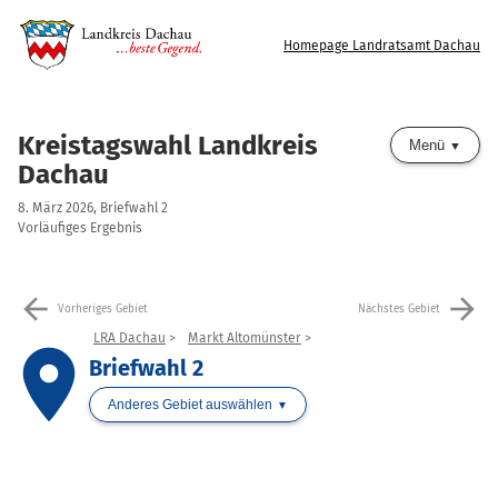
Homepage Landratsamt Dachau
Kreistagswahl Landkreis
Menü
Dachau
8. März 2026, Briefwahl 2
Vorläufiges Ergebnis
arrow_back
arrow_forward
Vorheriges Gebiet
Nächstes Gebiet
LRA Dachau
Markt Altomünster
place
Briefwahl 2
Anderes Gebiet auswählen