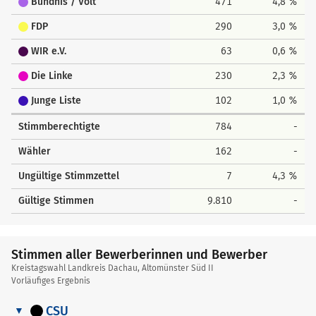
Bündnis / Volt
471
4,8 %
FDP
290
3,0 %
WIR e.V.
63
0,6 %
Die Linke
230
2,3 %
Junge Liste
102
1,0 %
Stimmberechtigte
784
-
Wähler
162
-
Ungültige Stimmzettel
7
4,3 %
Gültige Stimmen
9.810
-
Stimmen aller Bewerberinnen und Bewerber
Kreistagswahl Landkreis Dachau, Altomünster Süd II
Vorläufiges Ergebnis
CSU