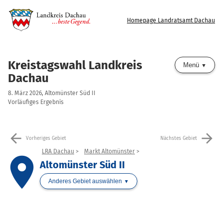
Homepage Landratsamt Dachau
Kreistagswahl Landkreis
Menü
Dachau
8. März 2026, Altomünster Süd II
Vorläufiges Ergebnis
arrow_back
arrow_forward
Vorheriges Gebiet
Nächstes Gebiet
LRA Dachau
Markt Altomünster
place
Altomünster Süd II
Anderes Gebiet auswählen