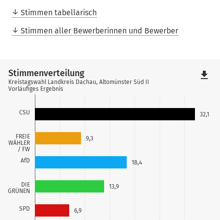
Stimmen tabellarisch
Stimmen aller Bewerberinnen und Bewerber
Stimmenverteilung
file_download
Kreistagswahl Landkreis Dachau, Altomünster Süd II
Vorläufiges Ergebnis
CSU
32,1
FREIE
9,3
WÄHLER
/ FW
AfD
18,4
DIE
13,9
GRÜNEN
SPD
6,9