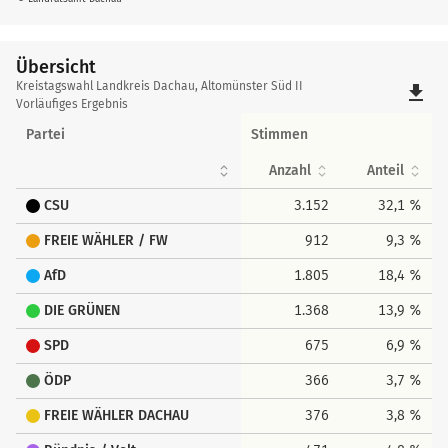
Übersicht
Übersicht
Kreistagswahl Landkreis Dachau, Altomünster Süd II
file_download
Vorläufiges Ergebnis
Partei
Stimmen
Anzahl
Anteil
CSU
3.152
32,1 %
FREIE WÄHLER / FW
912
9,3 %
AfD
1.805
18,4 %
DIE GRÜNEN
1.368
13,9 %
SPD
675
6,9 %
ÖDP
366
3,7 %
FREIE WÄHLER DACHAU
376
3,8 %