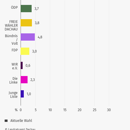
ÖDP
3,7
FREIE
3,8
WÄHLER
DACHAU
Bündnis
4,8
/
Volt
FDP
3,0
WIR
0,6
e.V.
Die
2,3
Linke
Junge
1,0
Liste
%
0
5
10
15
20
25
30
Aktuelle Wahl
© Landratsamt Dachau