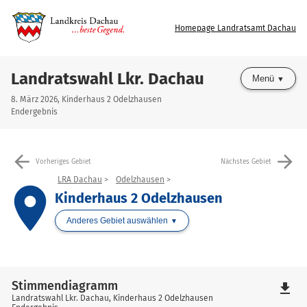
Homepage Landratsamt Dachau
Landratswahl Lkr. Dachau
Menü
8. März 2026, Kinderhaus 2 Odelzhausen
Endergebnis
arrow_back
arrow_forward
Vorheriges Gebiet
Nächstes Gebiet
LRA Dachau
Odelzhausen
place
Kinderhaus 2 Odelzhausen
Anderes Gebiet auswählen
Stimmendiagramm
file_download
Landratswahl Lkr. Dachau, Kinderhaus 2 Odelzhausen