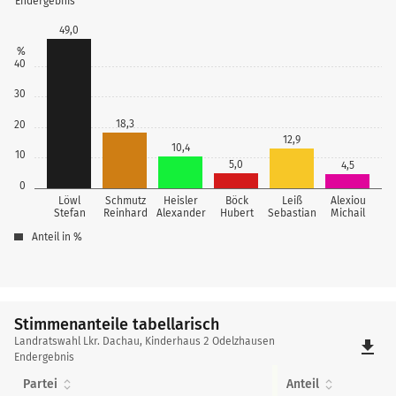
Endergebnis
49,0
%
40
30
18,3
20
12,9
10,4
10
5,0
4,5
0
Löwl
Schmutz
Heisler
Böck
Leiß
Alexiou
Stefan
Reinhard
Alexander
Hubert
Sebastian
Michail
Anteil in %
Stimmenanteile tabellarisch
Stimmenanteile
Landratswahl Lkr. Dachau, Kinderhaus 2 Odelzhausen
file_download
tabellarisch
Endergebnis
Partei
Anteil