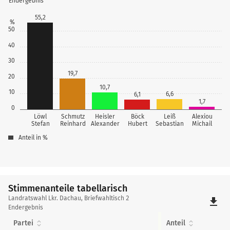
Endergebnis
55,2
%
50
40
30
19,7
20
10,7
10
6,6
6,1
1,7
0
Löwl
Schmutz
Heisler
Böck
Leiß
Alexiou
Stefan
Reinhard
Alexander
Hubert
Sebastian
Michail
Anteil in %
Stimmenanteile tabellarisch
Stimmenanteile
Landratswahl Lkr. Dachau, Briefwahltisch 2
file_download
tabellarisch
Endergebnis
Partei
Anteil