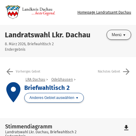
Homepage Landratsamt Dachau
Landratswahl Lkr. Dachau
Menü
8. März 2026, Briefwahltisch 2
Endergebnis
arrow_back
arrow_forward
Vorheriges Gebiet
Nächstes Gebiet
LRA Dachau
Odelzhausen
place
Briefwahltisch 2
Anderes Gebiet auswählen
Stimmendiagramm
file_download
Landratswahl Lkr. Dachau, Briefwahltisch 2